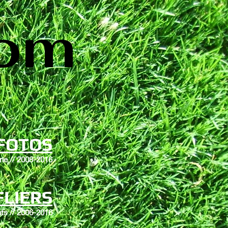
com
FOTOS
rie // 2008-2016
FLIERS
ts // 2006-2016