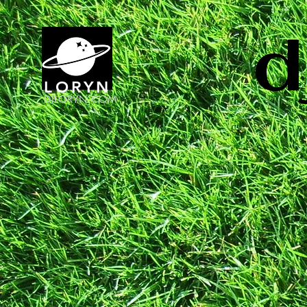
d
LORYN
DJLORYN.COM